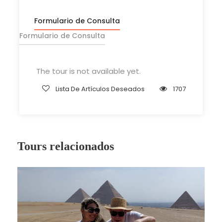
Formulario de Consulta
Formulario de Consulta
Itinerario
The tour is not available yet.
Lista De Artículos Deseados
1707
Disfrute de su viaje de un día a Abu Simbel desde
Asuán. El guía Fabulous Tours lo recogerá de su
Tours relacionados
hotel en Asuán en un automóvil privado con aire
acondicionado a Abu Simbel. El viaje dura unas
tres horas en coche desde Asuán hasta Abu
Simbel. Disfrutará de la zona de Abu Simbel con
sus principales atracciones "El Gran Templo de
Ramsés II" y el Templo de la Reina Nefertari.