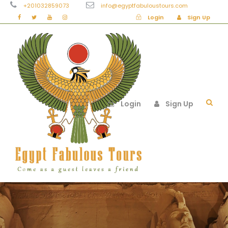
+201032859073
info@egyptfabuloustours.com
Login
Sign Up
Login
Sign Up